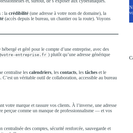
fessionnelles et, surtout, de s’exposer aux cyberattaques.
N
vo
 : la
crédibilité
(une adresse à votre nom de domaine), la
té
(accès depuis le bureau, un chantier ou la route). Voyons
e hébergé et géré pour le compte d’une entreprise, avec des
) plutôt qu’une adresse générique
@votre-entreprise.fr
C
e centralise les
calendriers
, les
contacts
, les
tâches
et le
. C’est un véritable outil de collaboration, accessible au bureau
t votre marque et rassure vos clients. À l’inverse, une adresse
être perçue comme un manque de professionnalisme — et vos
on centralisée des comptes, sécurité renforcée, sauvegarde et