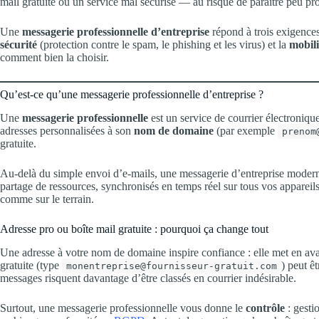
mail gratuite ou un service mal sécurisé — au risque de paraître peu pro
Une
messagerie professionnelle d’entreprise
répond à trois exigences
sécurité
(protection contre le spam, le phishing et les virus) et la
mobili
comment bien la choisir.
Qu’est-ce qu’une messagerie professionnelle d’entreprise ?
Une
messagerie professionnelle
est un service de courrier électroniqu
adresses personnalisées à son
nom de domaine
(par exemple
prenom
gratuite.
Au-delà du simple envoi d’e-mails, une messagerie d’entreprise modern
partage de ressources, synchronisés en temps réel sur tous vos appareils
comme sur le terrain.
Adresse pro ou boîte mail gratuite : pourquoi ça change tout
Une adresse à votre nom de domaine inspire confiance : elle met en avan
gratuite (type
) peut 
monentreprise@fournisseur-gratuit.com
messages risquent davantage d’être classés en courrier indésirable.
Surtout, une messagerie professionnelle vous donne le
contrôle
: gesti