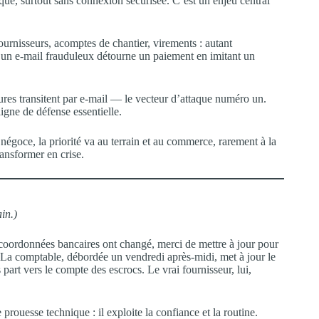
taque, surtout sans connexion sécurisée. C’est un enjeu central
rnisseurs, acomptes de chantier, virements : autant
 un e-mail frauduleux détourne un paiement en imitant un
es transitent par e-mail — le vecteur d’attaque numéro un.
igne de défense essentielle.
goce, la priorité va au terrain et au commerce, rarement à la
ansformer en crise.
ain.)
coordonnées bancaires ont changé, merci de mettre à jour pour
e. La comptable, débordée un vendredi après-midi, met à jour le
part vers le compte des escrocs. Le vrai fournisseur, lui,
rouesse technique : il exploite la confiance et la routine.