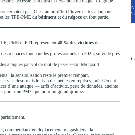
 mesures accessibles réduisent l’essentiel du risque. Ce guide
N
oncernaient pas. C’est aujourd’hui l’inverse : les attaquants
vo
 — et les TPE-PME du
bâtiment
et du
négoce
en font partie.
 TPE, PME et ETI représentent
48 % des victimes
de
 des menaces touchant les professionnels en 2025, suivi de près
C
.
é des attaques par vol de mot de passe selon Microsoft —
nts : la sensibilisation reste le premier rempart.
e et vise désormais le tissu des petites entreprises, précisément
ces d’une attaque — arrêt d’activité, perte de données, atteinte
ser pour une PME que pour un grand groupe.
 parfaitement.
er, commerciaux en déplacement, magasiniers : la