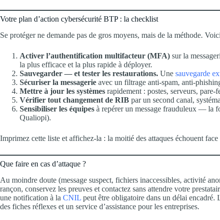
Votre plan d’action cybersécurité BTP : la checklist
Se protéger ne demande pas de gros moyens, mais de la méthode. Voici le
Activer l’authentification multifacteur (MFA)
sur la messageri
la plus efficace et la plus rapide à déployer.
Sauvegarder — et tester les restaurations.
Une
sauvegarde ext
Sécuriser la messagerie
avec un filtrage anti-spam, anti-phishing
Mettre à jour les systèmes
rapidement : postes, serveurs, pare-
Vérifier tout changement de RIB
par un second canal, systém
Sensibiliser les équipes
à repérer un message frauduleux — la fo
Qualiopi).
Imprimez cette liste et affichez-la : la moitié des attaques échouent fac
Que faire en cas d’attaque ?
Au moindre doute (message suspect, fichiers inaccessibles, activité ano
rançon, conservez les preuves et contactez sans attendre votre prestata
une notification à la
CNIL
peut être obligatoire dans un délai encadré. 
des fiches réflexes et un service d’assistance pour les entreprises.