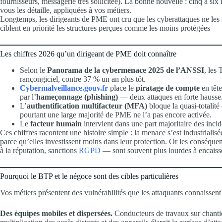
fournisseurs, messagerie très sollicitée). La bonne nouvelle : cinq à six
vous les détaille, appliquées à vos métiers.
Longtemps, les dirigeants de PME ont cru que les cyberattaques ne les c
ciblent en priorité les structures perçues comme les moins protégées
Les chiffres 2026 qu’un dirigeant de PME doit connaître
Selon le
Panorama de la cybermenace 2025 de l’ANSSI
, les
rançongiciel, contre 37 % un an plus tôt.
Cybermalveillance.gouv.fr
place le
piratage de compte
en tête
par l’
hameçonnage (phishing)
— deux attaques en forte hausse
L’
authentification multifacteur (MFA)
bloque la quasi-totalit
pourtant une large majorité de PME ne l’a pas encore activée.
Le
facteur humain
intervient dans une part majoritaire des incide
Ces chiffres racontent une histoire simple : la menace s’est industrialisé
parce qu’elles investissent moins dans leur protection. Or les conséquen
à la réputation, sanctions
RGPD
— sont souvent plus lourdes à encais
Pourquoi le BTP et le négoce sont des cibles particulières
Vos métiers présentent des vulnérabilités que les attaquants connaissent
Des équipes mobiles et dispersées.
Conducteurs de travaux sur chanti