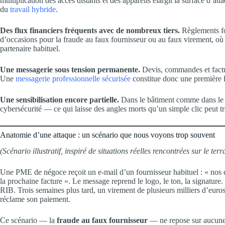
multiplication des accès distants et des appareils élargit la surface d’at
du
travail hybride
.
Des flux financiers fréquents avec de nombreux tiers.
Règlements fou
d’occasions pour la fraude au faux fournisseur ou au faux virement, où
partenaire habituel.
Une messagerie sous tension permanente.
Devis, commandes et factur
Une
messagerie professionnelle sécurisée
constitue donc une première l
Une sensibilisation encore partielle.
Dans le bâtiment comme dans le né
cybersécurité — ce qui laisse des angles morts qu’un simple clic peut tr
Anatomie d’une attaque : un scénario que nous voyons trop souvent
(Scénario illustratif, inspiré de situations réelles rencontrées sur le terr
Une PME de négoce reçoit un e-mail d’un fournisseur habituel : « nos 
la prochaine facture ». Le message reprend le logo, le ton, la signatur
RIB. Trois semaines plus tard, un virement de plusieurs milliers d’euros 
réclame son paiement.
Ce scénario — la
fraude au faux fournisseur
— ne repose sur aucune p